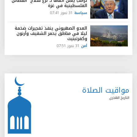
ترامب يعلن اتفاقاً لـ"نزع سلاح" الفصائل
الفلسطينية في غزة
سياسة
31 تموز 07:41
العدو الصهيوني ينفذ تفجيرات ضخمة
ليلا في مناطق يحمر الشقيف وأرنون
وكفرتبنيت
أمن
31 تموز 07:51
مواقيت الصلاة
التاريخ الهجري