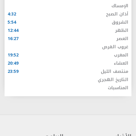
الإمساك
أذان الصبح
4:32
الشروق
5:54
الظهر
12:44
العصر
16:27
غروب القرص
المغرب
19:52
العشاء
20:49
منتصف الليل
23:59
التاريخ الهجري
المناسبات