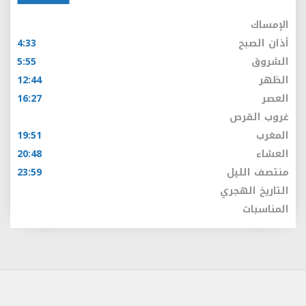
الإمساك
أذان الصبح
4:33
الشروق
5:55
الظهر
12:44
العصر
16:27
غروب القرص
المغرب
19:51
العشاء
20:48
منتصف الليل
23:59
التاريخ الهجري
المناسبات