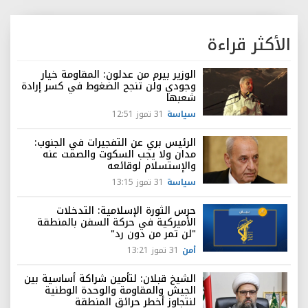
الأكثر قراءة
الوزير بيرم من عدلون: المقاومة خيار
وجودي ولن تنجح الضغوط في كسر إرادة
شعبها
سياسة
31 تموز 12:51
الرئيس بري عن التفجيرات في الجنوب:
مدان ولا يجب السكوت والصمت عنه
والإستسلام لوقائعه
سياسة
31 تموز 13:15
حرس الثورة الإسلامية: التدخلات
الأميركية في حركة السفن بالمنطقة
"لن تمر من دون رد"
أمن
31 تموز 13:21
الشيخ قبلان: لتأمين شراكة أساسية بين
الجيش والمقاومة والوحدة الوطنية
لنتجاوز أخطر حرائق المنطقة