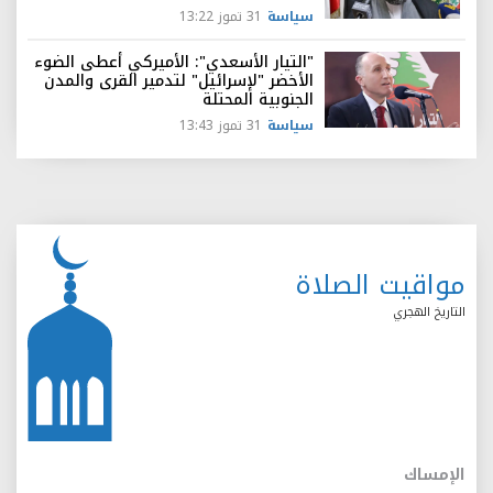
سياسة
31 تموز 13:22
"التيار الأسعدي": الأميركي أعطى الضوء
الأخضر "لإسرائيل" لتدمير القرى والمدن
الجنوبية المحتلة
سياسة
31 تموز 13:43
مواقيت الصلاة
التاريخ الهجري
الإمساك