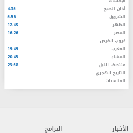
الإمساك
أذان الصبح
4:35
الشروق
5:56
الظهر
12:43
العصر
16:26
غروب القرص
المغرب
19:49
العشاء
20:45
منتصف الليل
23:58
التاريخ الهجري
المناسبات
الأخبار
البرامج