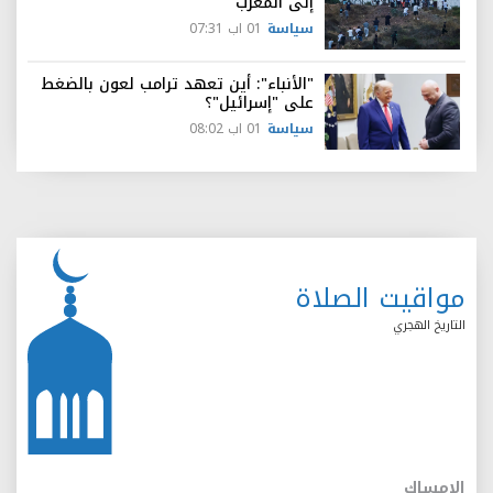
إلى المغرب
سياسة
01 اب 07:31
"الأنباء": أين تعهد ترامب لعون بالضغط
على "إسرائيل"؟
سياسة
01 اب 08:02
مواقيت الصلاة
التاريخ الهجري
الإمساك