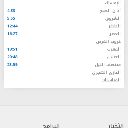
الإمساك
أذان الصبح
4:33
الشروق
5:55
الظهر
12:44
العصر
16:27
غروب القرص
المغرب
19:51
العشاء
20:48
منتصف الليل
23:59
التاريخ الهجري
المناسبات
الأخبار
البرامج