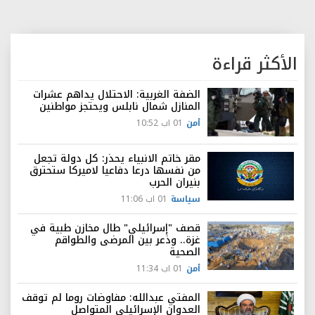
الأكثر قراءة
الضفة الغربية: الاحتلال يداهم عشرات
المنازل شمال نابلس ويحتجز مواطنين
أمن
01 اب 10:52
مقر خاتم الانبياء يحذر: كل دولة تجعل
من نفسها درعا دفاعيا لاميركا ستحترق
بنيران الحرب
سياسة
01 اب 11:06
قصف "إسرائيلي" طال مخازن طبية في
غزة.. وذعر بين المرضى والطواقم
الصحية
أمن
01 اب 11:34
المفتي عبدالله: مفاوضات روما لم توقف
العدوان الإسرائيلي المتواصل