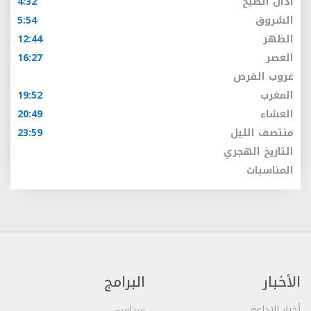
أذان الصبح
4:32
الشروق
5:54
الظهر
12:44
العصر
16:27
غروب القرص
المغرب
19:52
العشاء
20:49
منتصف الليل
23:59
التاريخ الهجري
المناسبات
الأخبار
البرامج
أخبار الإذاعة
سياسي