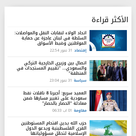
الأكثر قراءة
اتحاد الولاء لنقابات النقل والمواصلات:
السلطة في لبنان عاجزة عن حماية
المواطنين وضبط الأسواق
إقتصاد
31 تموز 22:54
اتصال بين وزيري الخارجية التركي
والسعودي... "تقييم المستجدات في
المنطقة"
سياسة
31 تموز 23:04
العميد سريع: أجبرنا 8 ناقلات نفط
سعودية على تغيير مسارها ضمن
معادلة "الحصار بالحصار"
مقاومة
01 اب 06:33
حزب الله يدين اقتحام المستوطنين
القرى الفلسطينية ويدعو الدول
الإسلامية لتحمّل مسؤولياتها