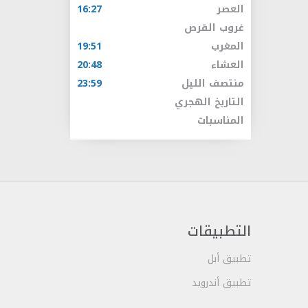
العصر
16:27
غروب القرص
المغرب
19:51
العشاء
20:48
منتصف الليل
23:59
التاريخ الهجري
المناسبات
التطبيقات
تطبيق أبل
تطبيق أندرويد