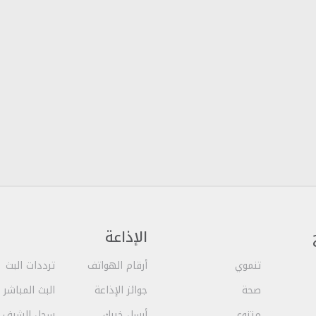
الإذاعة
تنموي
أرقام الهواتف
ترددات البث
صحة
جوائز الإذاعة
البث المباشر
متنوع
أرسل خبرك
سجل الشرف