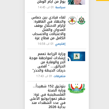
يومٌ من أيام الوطن
سياسة
01 اب 14:45
لقاء قيادي بين حماس
والجهاد في القاهرة:
لإلزام الاحتلال بوقف
العدوان والقتل
والاغتيالات والانسحاب
الكامل من قطاع غزة
إقليمي
01 اب 16:58
وزارة الزراعة تعمم
إرشادات لمواجهة موجة
الحر والوقاية من
الحرائق.... " أقصى
درجات الحيطة والحذر"
متفرقات
01 اب 17:43
بتوثيق 152 شهيداً...
وزارة الصحة
الفلسطينية في غزة:
شهر تموز/يوليو الأعلى
في عدد الشهداء منذ
بداية 2026