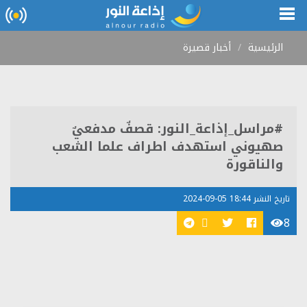
الرئيسية
أخبار قصيرة
#مراسل_إذاعة_النور: قصفٌ مدفعيٌ
صهيوني استهدف اطراف علما الشعب
والناقورة
تاريخ النشر 18:44 05-09-2024
8