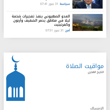
سياسة
31 تموز 07:41
العدو الصهيوني ينفذ تفجيرات ضخمة
ليلا في مناطق يحمر الشقيف وأرنون
وكفرتبنيت
أمن
31 تموز 07:51
مواقيت الصلاة
التاريخ الهجري
الإمساك