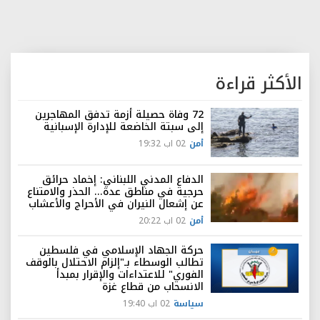
الأكثر قراءة
72 وفاة حصيلة أزمة تدفق المهاجرين
إلى سبتة الخاضعة للإدارة الإسبانية
أمن
02 اب 19:32
الدفاع المدني اللبناني: إخماد حرائق
حرجية في مناطق عدة... الحذر والامتناع
عن إشعال النيران في الأحراج والأعشاب
أمن
02 اب 20:22
حركة الجهاد الإسلامي في فلسطين
تطالب الوسطاء بـ"إلزام الاحتلال بالوقف
الفوري" للاعتداءات والإقرار بمبدأ
الانسحاب من قطاع غزة
سياسة
02 اب 19:40