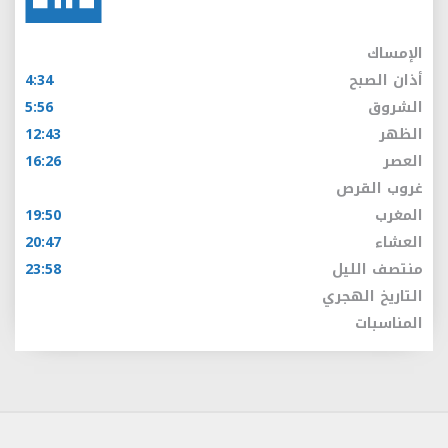
الإمساك
أذان الصبح
4:34
الشروق
5:56
الظهر
12:43
العصر
16:26
غروب القرص
المغرب
19:50
العشاء
20:47
منتصف الليل
23:58
التاريخ الهجري
المناسبات