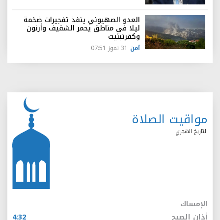
العدو الصهيوني ينفذ تفجيرات ضخمة
ليلا في مناطق يحمر الشقيف وأرنون
وكفرتبنيت
أمن
31 تموز 07:51
مواقيت الصلاة
التاريخ الهجري
الإمساك
أذان الصبح
4:32