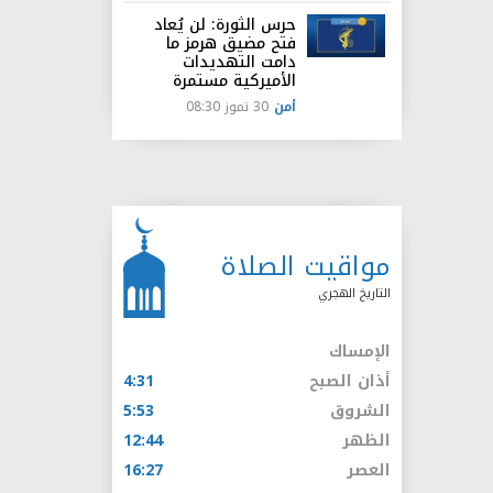
حرس الثورة: لن يُعاد
فتح مضيق هرمز ما
دامت التهديدات
الأميركية مستمرة
أمن
30 تموز 08:30
مواقيت الصلاة
التاريخ الهجري
الإمساك
أذان الصبح
4:31
الشروق
5:53
الظهر
12:44
العصر
16:27