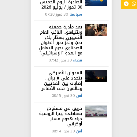
الصادرة اليوم الخميس
30 تموز / يوليو 2026
سياسة
30 تموز 07:20
بعد مأدبة جمعته
ونتنياهو.. النائب العام
التمييزي يسطّر بلاغ
بحثٍ وتحرٍّ بحق أنطوان
الصحناوي بجرم التعامل
مع العدو "الإسرائيلي"
قضاء
30 تموز 07:42
العدوان الأميركي
يتجدد على #إيران..
إصابات بين المدنيين
وعالقون تحت الأنقاض
أمن
30 تموز 08:15
حريق في مستودع
بمقاطعة بينزا الروسية
جراء هجوم مسيّر
أوكراني
أمن
30 تموز 08:14