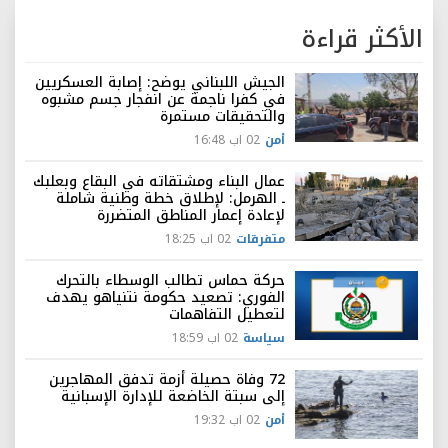
الأكثر قراءة
الجيش اللبناني يوضح: إصابة العسكريين
في كفرا ناجمة عن انفجار جسم مشبوه
والتحقيقات مستمرة
أمن
02 اب 16:48
عمال البناء ومشتقاته في البقاع وبعلبك
ـ الهرمل: لإطلاق خطة وطنية شاملة
لإعادة إعمار المناطق المتضررة
متفرقات
02 اب 18:25
حركة حماس تطالب الوسطاء بالتحرك
الفوري: تصعيد حكومة نتنياهو يهدف
لتعطيل التفاهمات
سياسة
02 اب 18:59
72 وفاة حصيلة أزمة تدفق المهاجرين
إلى سبتة الخاضعة للإدارة الإسبانية
أمن
02 اب 19:32