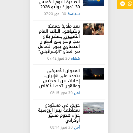
الصادرة اليوم الخميس
30 تموز / يوليو 2026
سياسة
30 تموز 07:20
بعد مأدبة جمعته
ونتنياهو.. النائب العام
التمييزي يسطّر بلاغ
بحثٍ وتحرٍّ بحق أنطوان
الصحناوي بجرم التعامل
مع العدو "الإسرائيلي"
قضاء
30 تموز 07:42
العدوان الأميركي
يتجدد على #إيران..
إصابات بين المدنيين
وعالقون تحت الأنقاض
أمن
30 تموز 08:15
حريق في مستودع
بمقاطعة بينزا الروسية
جراء هجوم مسيّر
أوكراني
أمن
30 تموز 08:14