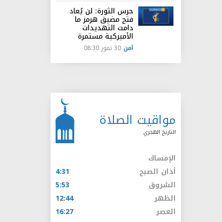
حرس الثورة: لن يُعاد
فتح مضيق هرمز ما
دامت التهديدات
الأميركية مستمرة
أمن
30 تموز 08:30
مواقيت الصلاة
التاريخ الهجري
الإمساك
أذان الصبح
4:31
الشروق
5:53
الظهر
12:44
العصر
16:27