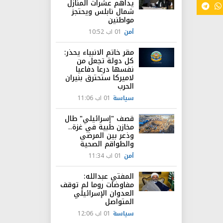
يداهم عشرات المنازل
شمال نابلس ويحتجز
مواطنين
أمن
01 اب 10:52
مقر خاتم الانبياء يحذر:
كل دولة تجعل من
نفسها درعا دفاعيا
لاميركا ستحترق بنيران
الحرب
سياسة
01 اب 11:06
قصف "إسرائيلي" طال
مخازن طبية في غزة..
وذعر بين المرضى
والطواقم الصحية
أمن
01 اب 11:34
المفتي عبدالله:
مفاوضات روما لم توقف
العدوان الإسرائيلي
المتواصل
سياسة
01 اب 12:06