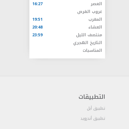
العصر
16:27
غروب القرص
المغرب
19:51
العشاء
20:48
منتصف الليل
23:59
التاريخ الهجري
المناسبات
التطبيقات
تطبيق أبل
تطبيق أندرويد