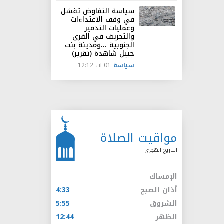
سياسة التفاوض تفشل
في وقف الاعتداءات
وعمليات التدمير
والتجريف في القرى
الجنوبية ...ومدينة بنت
جبيل شاهدة (تقرير)
سياسة
01 اب 12:12
مواقيت الصلاة
التاريخ الهجري
الإمساك
أذان الصبح
4:33
الشروق
5:55
الظهر
12:44