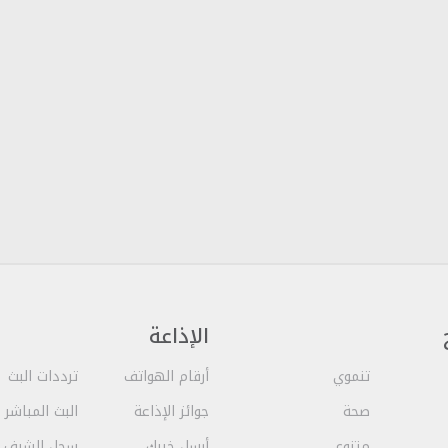
الإذاعة
تنموي
أرقام الهواتف
ترددات البث
صحة
جوائز الإذاعة
البث المباشر
متنوع
أرسل خبرك
سجل الشرف