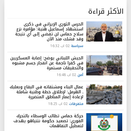
الأكثر قراءة
الحرس الثوري الإيراني في ذكرى
استشهاد إسماعيل هنية: مؤامرة نزع
سلاح حماس لن تفضي إلى أي نتيجة
وقد فشلت منذ الآن
سياسة
02 اب 16:32
الجيش اللبناني يوضح: إصابة العسكريين
في كفرا ناجمة عن انفجار جسم مشبوه
والتحقيقات مستمرة
أمن
02 اب 16:48
عمال البناء ومشتقاته في البقاع وبعلبك
ـ الهرمل: لإطلاق خطة وطنية شاملة
لإعادة إعمار المناطق المتضررة
متفرقات
02 اب 18:25
حركة حماس تطالب الوسطاء بالتحرك
الفوري: تصعيد حكومة نتنياهو يهدف
لتعطيل التفاهمات