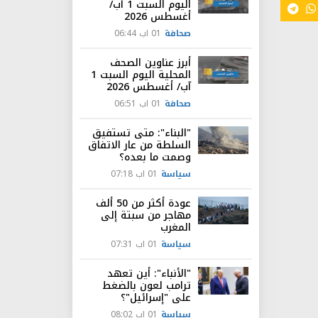
اليوم السبت 1 آب/
أغسطس 2026
صحافة
01 اب 06:44
أبرز عناوين الصحف
المحلية اليوم السبت 1
آب/ أغسطس 2026
صحافة
01 اب 06:51
"البناء": متى تستفيق
السلطة من عار الاتفاق
وصمت ما بعده؟
سياسة
01 اب 07:18
عودة أكثر من 50 ألف
مهاجر من سبتة إلى
المغرب
سياسة
01 اب 07:31
"الأنباء": أين تعهد
ترامب لعون بالضغط
على "إسرائيل"؟
سياسة
01 اب 08:02