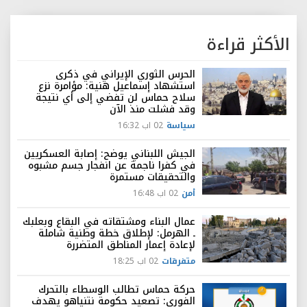
الأكثر قراءة
الحرس الثوري الإيراني في ذكرى
استشهاد إسماعيل هنية: مؤامرة نزع
سلاح حماس لن تفضي إلى أي نتيجة
وقد فشلت منذ الآن
سياسة
02 اب 16:32
الجيش اللبناني يوضح: إصابة العسكريين
في كفرا ناجمة عن انفجار جسم مشبوه
والتحقيقات مستمرة
أمن
02 اب 16:48
عمال البناء ومشتقاته في البقاع وبعلبك
ـ الهرمل: لإطلاق خطة وطنية شاملة
لإعادة إعمار المناطق المتضررة
متفرقات
02 اب 18:25
حركة حماس تطالب الوسطاء بالتحرك
الفوري: تصعيد حكومة نتنياهو يهدف