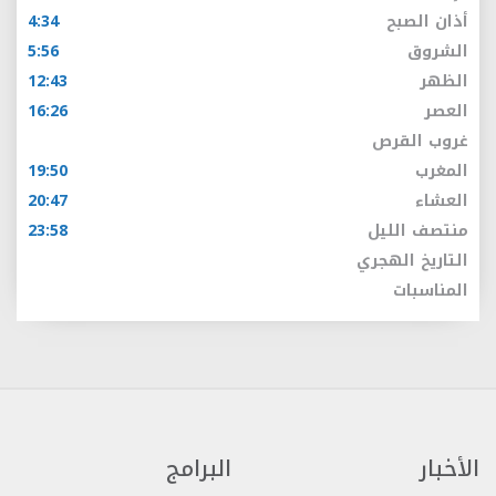
أذان الصبح
4:34
الشروق
5:56
الظهر
12:43
العصر
16:26
غروب القرص
المغرب
19:50
العشاء
20:47
منتصف الليل
23:58
التاريخ الهجري
المناسبات
الأخبار
البرامج