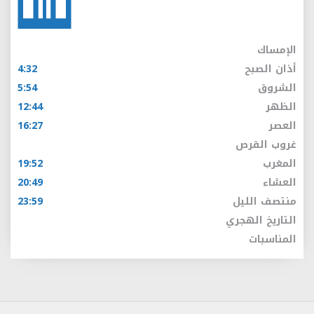
الإمساك
أذان الصبح
4:32
الشروق
5:54
الظهر
12:44
العصر
16:27
غروب القرص
المغرب
19:52
العشاء
20:49
منتصف الليل
23:59
التاريخ الهجري
المناسبات