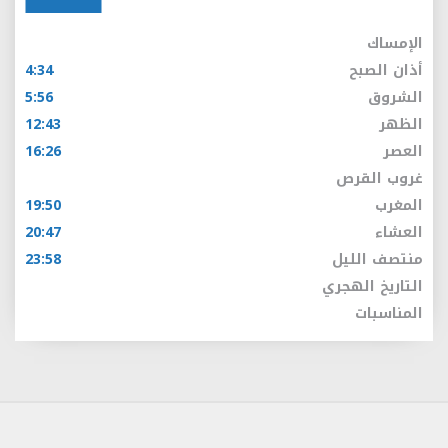
الإمساك
أذان الصبح
4:34
الشروق
5:56
الظهر
12:43
العصر
16:26
غروب القرص
المغرب
19:50
العشاء
20:47
منتصف الليل
23:58
التاريخ الهجري
المناسبات