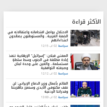
الأكثر قراءة
الاحتلال يواصل اقتحاماته واعتقالاته في
الضفة الغربية.. والمستوطنون يصعّدون
اعتداءاتهم
سياسة
02 اب 12:15
المفتي قبلان: "إسرائيل" الإرهابية تنفذ
إبادة مطلقة في الجنوب وسط سلطةٍ
مستسلمة.. والعين على وحدة لبنان
وصيغته التوافقية
سياسة
02 اب 12:12
القائم بأعمال وزير الدفاع الإيراني: لن
نقف مكتوفي الأيدي وسنعزز جاهزيتنا
وقدراتنا الردعية
سياسة
02 اب 13:00