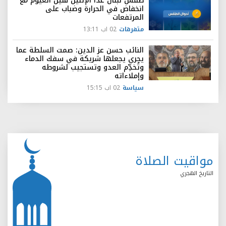
طقس لبنان غداً الإثنين قليل الغيوم مع
انخفاض في الحرارة وضباب على
المرتفعات
متفرقات
02 اب 13:11
النائب حسن عز الدين: صمت السلطة عما
يجري يجعلها شريكة في سفك الدماء
وتُخدِّم العدو وتستجيب لشروطه
وإملاءاته
سياسة
02 اب 15:15
مواقيت الصلاة
التاريخ الهجري