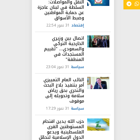
النقل والمواصلات:
السلطة في لبنان عاجزة
عن حماية المواطنين
وضبط الأسواق
إقتصاد
31 تموز 22:54
اتصال بين وزيري
الخارجية التركي
والسعودي... "تقييم
المستجدات في
المنطقة"
سياسة
31 تموز 23:04
النائب العام التمييزي
أمر بتنفيذ بلاغ البحث
والتحري بحق رياض
سلامة وتحويله إلى
موقوف
سياسة
31 تموز 17:29
حزب الله يدين اقتحام
المستوطنين القرى
الفلسطينية ويدعو
الدول الإسلامية لتحمّل