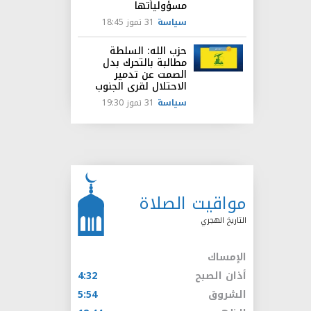
مسؤولياتها
سياسة
31 تموز 18:45
حزب الله: السلطة
مطالبة بالتحرك بدل
الصمت عن تدمير
الاحتلال لقرى الجنوب
سياسة
31 تموز 19:30
مواقيت الصلاة
التاريخ الهجري
الإمساك
أذان الصبح
4:32
الشروق
5:54