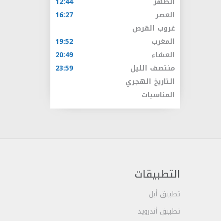
الظهر
12:44
العصر
16:27
غروب القرص
المغرب
19:52
العشاء
20:49
منتصف الليل
23:59
التاريخ الهجري
المناسبات
التطبيقات
تطبيق أبل
تطبيق أندرويد