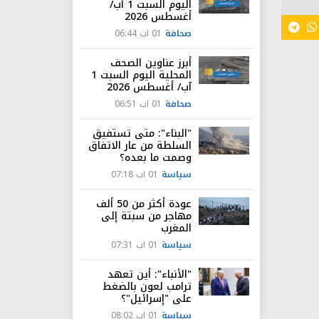
اليوم السبت 1 آب/
أغسطس 2026
صحافة
01 اب 06:44
أبرز عناوين الصحف
المحلية اليوم السبت 1
آب/ أغسطس 2026
صحافة
01 اب 06:51
"البناء": متى تستفيق
السلطة من عار الاتفاق
وصمت ما بعده؟
سياسة
01 اب 07:18
عودة أكثر من 50 ألف
مهاجر من سبتة إلى
المغرب
سياسة
01 اب 07:31
"الأنباء": أين تعهد
ترامب لعون بالضغط
على "إسرائيل"؟
سياسة
01 اب 08:02