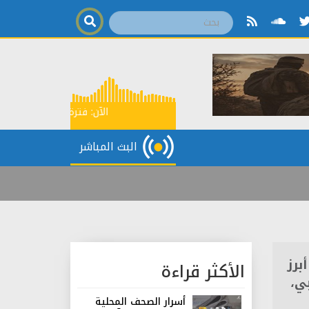
الآن:
فترة مواكبة سياسية
08 ا
البث المباشر
برز
الأكثر قراءة
ي،
أسرار الصحف المحلية