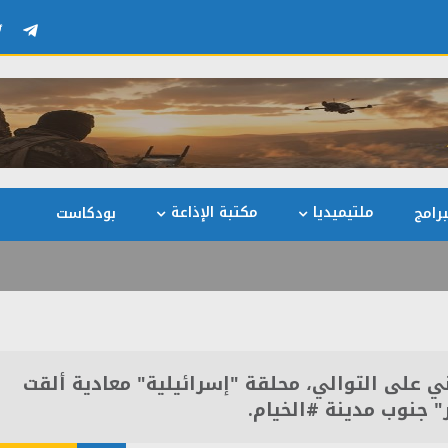
ملتيميديا
مكتبة الإذاعة
رامج
بودكاست
اني على التوالي، محلقة "إسرائيلية" معادية ألقت
 جنوب مدينة #الخيام.