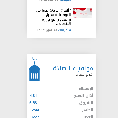
"ألفا": الـ 5G بدءاً من
اليوم بالتنسيق
والتعاون مع وزارة
الإتصالات
متفرقات
30 تموز 15:09
مواقيت الصلاة
التاريخ الهجري
الإمساك
أذان الصبح
4:31
الشروق
5:53
الظهر
12:44
العصر
16:27