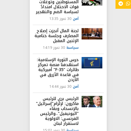
المستوطنين وتوغلات
قوات الاحتلال امتدادٌ
لسياسة الضم والتهجير
أمن
30 تموز 13:35
لجنة المال أنجزت إصلاح
المصارف وجلسة ختامية
الإثنين المقبل
سياسة
30 تموز 14:19
حرس الثورة الإسلامية:
استهدفنا منصة تمركز
طائرات "F-35" أميركية
في قاعدة الأزرق في
الأردن
أمن
30 تموز 14:44
الرئيس بري للرئيس
ماكرون: لإلزام"إسرائيل"
بالإنسحاب وبقاء
"اليونيفيل"..والرئيس
الفرنسي: الاولوية
لاستقرار لبنان
سياسة
30 تموز 15:02