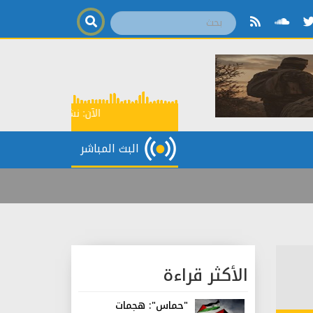
الآن:
نشرة إخبارية
13:00
البث المباشر
الأكثر قراءة
"حماس": هجمات