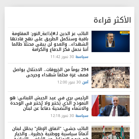
الأكثر قراءة
النائب عز الدين لـ#إذاعة_النور: المقاومة
باقية وستكمل الطريق على نهج قادتها
الشهداء.. والعدو لن يبقى محتلاً طالما
أننا نحمل فكرَ الدفاع والكرامة
سياسة
30 تموز 11:42
294 يوماً من الخروقات.. الاحتلال يواصل
قصف غزة مخلفاً شهداء وجرحى
أمن
30 تموز 12:00
الرئيس بري في عيد الجيش اللبناني: هو
النموذج الذي يَختبِر ولا يُختبر في الوحدة
والانتماء والتضحية دفاعاً عن لبنان
سياسة
30 تموز 12:18
النائب جشي: "اتفاق الإطار" يحمّل لبنان
أثمانًا سياسية ووطنية خطيرة.. والخيار