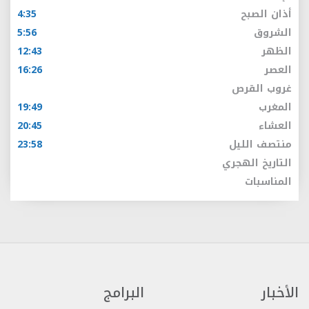
أذان الصبح
4:35
الشروق
5:56
الظهر
12:43
العصر
16:26
غروب القرص
المغرب
19:49
العشاء
20:45
منتصف الليل
23:58
التاريخ الهجري
المناسبات
الأخبار
البرامج