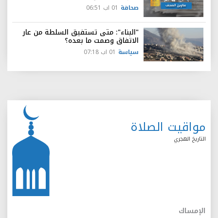
صحافة
01 اب 06:51
"البناء": متى تستفيق السلطة من عار
الاتفاق وصمت ما بعده؟
سياسة
01 اب 07:18
مواقيت الصلاة
التاريخ الهجري
الإمساك