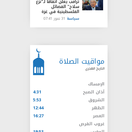
ترامب يعلن اتفاقاً لـ"نزع
سلاح" الفصائل
الفلسطينية في غزة
سياسة
31 تموز 07:41
مواقيت الصلاة
التاريخ الهجري
الإمساك
أذان الصبح
4:31
الشروق
5:53
الظهر
12:44
العصر
16:27
غروب القرص
المغرب
19:53