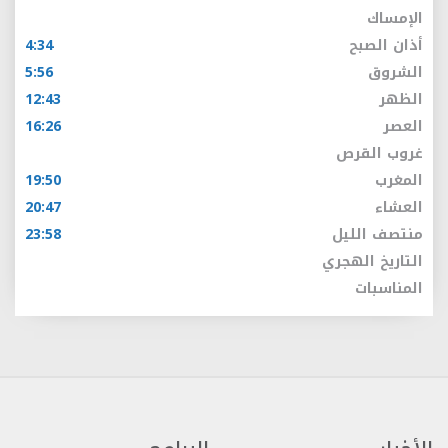
الإمساك
أذان الصبح
4:34
الشروق
5:56
الظهر
12:43
العصر
16:26
غروب القرص
المغرب
19:50
العشاء
20:47
منتصف الليل
23:58
التاريخ الهجري
المناسبات