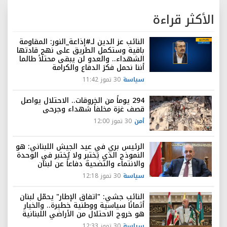
الأكثر قراءة
النائب عز الدين لـ#إذاعة_النور: المقاومة
باقية وستكمل الطريق على نهج قادتها
الشهداء.. والعدو لن يبقى محتلاً طالما
أننا نحمل فكرَ الدفاع والكرامة
سياسة
30 تموز 11:42
294 يوماً من الخروقات.. الاحتلال يواصل
قصف غزة مخلفاً شهداء وجرحى
أمن
30 تموز 12:00
الرئيس بري في عيد الجيش اللبناني: هو
النموذج الذي يَختبِر ولا يُختبر في الوحدة
والانتماء والتضحية دفاعاً عن لبنان
سياسة
30 تموز 12:18
النائب جشي: "اتفاق الإطار" يحمّل لبنان
أثمانًا سياسية ووطنية خطيرة.. والخيار
هو خروج الاحتلال من الأراضي اللبنانية
سياسة
30 تموز 12:33