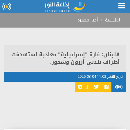
الرئيسية
أخبار قصيرة
#لبنان: غارة "إسرائيلية" معادية استهدفت
أطراف بلدتي أرزون وشحور.
تاريخ النشر 11:03 04-03-2026
0