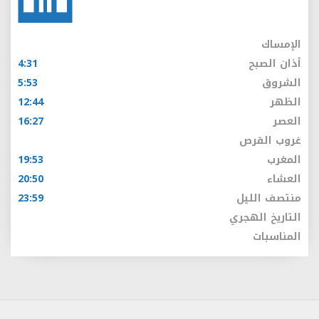
الإمساك
أذان الصبح
4:31
الشروق
5:53
الظهر
12:44
العصر
16:27
غروب القرص
المغرب
19:53
العشاء
20:50
منتصف الليل
23:59
التاريخ الهجري
المناسبات