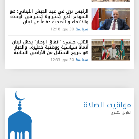
الرئيس بري في عيد الجيش اللبناني: هو
النموذج الذي يَختبِر ولا يُختبر في الوحدة
والانتماء والتضحية دفاعاً عن لبنان
سياسة
30 تموز 12:18
النائب جشي: "اتفاق الإطار" يحمّل لبنان
أثمانًا سياسية ووطنية خطيرة.. والخيار
هو خروج الاحتلال من الأراضي اللبنانية
سياسة
30 تموز 12:33
مواقيت الصلاة
التاريخ الهجري