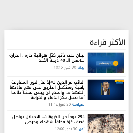
الأكثر قراءة
لبنان تحت تأثير كتل هوائية حارة.. الحرارة
تلامس الـ 40 درجة الأحد
بيئة
30 تموز 10:15
النائب عز الدين لـ#إذاعة_النور: المقاومة
باقية وستكمل الطريق على نهج قادتها
الشهداء.. والعدو لن يبقى محتلاً طالما
أننا نحمل فكرَ الدفاع والكرامة
سياسة
30 تموز 11:42
294 يوماً من الخروقات.. الاحتلال يواصل
قصف غزة مخلفاً شهداء وجرحى
أمن
30 تموز 12:00