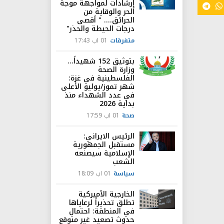
إرشادات لمواجهة موجة
الحر والوقاية من
الحرائق.... " أقصى
درجات الحيطة والحذر"
متفرقات
01 اب 17:43
بتوثيق 152 شهيداً...
وزارة الصحة
الفلسطينية في غزة:
شهر تموز/يوليو الأعلى
في عدد الشهداء منذ
بداية 2026
صحة
01 اب 17:59
الرئيس الايراني:
مستقبل الجمهورية
الإسلامية سيصنعه
الشعب
سياسة
01 اب 18:09
الخارجية الأميركية
تطلق تحذيراً لرعاياها
في المنطقة: احتمال
حدوث تصعيد غير متوقع