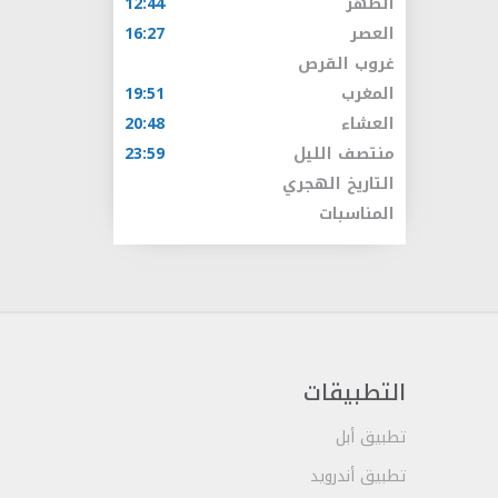
الظهر
12:44
العصر
16:27
غروب القرص
المغرب
19:51
العشاء
20:48
منتصف الليل
23:59
التاريخ الهجري
المناسبات
التطبيقات
تطبيق أبل
تطبيق أندرويد