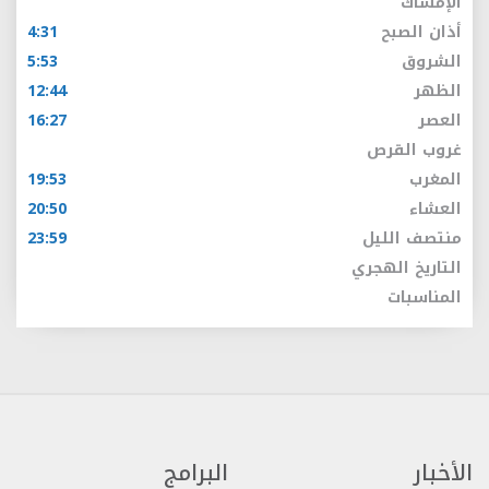
الإمساك
أذان الصبح
4:31
الشروق
5:53
الظهر
12:44
العصر
16:27
غروب القرص
المغرب
19:53
العشاء
20:50
منتصف الليل
23:59
التاريخ الهجري
المناسبات
الأخبار
البرامج