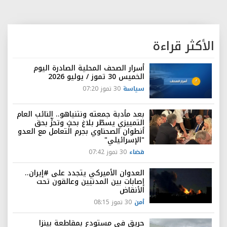
الأكثر قراءة
أسرار الصحف المحلية الصادرة اليوم
الخميس 30 تموز / يوليو 2026
سياسة
30 تموز 07:20
بعد مأدبة جمعته ونتنياهو.. النائب العام
التمييزي يسطّر بلاغ بحثٍ وتحرٍّ بحق
أنطوان الصحناوي بجرم التعامل مع العدو
"الإسرائيلي"
قضاء
30 تموز 07:42
العدوان الأميركي يتجدد على #إيران..
إصابات بين المدنيين وعالقون تحت
الأنقاض
أمن
30 تموز 08:15
حريق في مستودع بمقاطعة بينزا