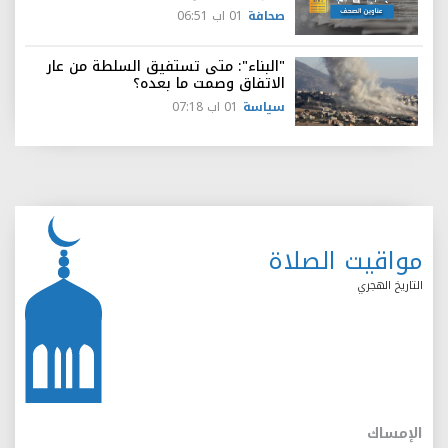
صحافة
01 اب 06:51
"البناء": متى تستفيق السلطة من عار
الاتفاق وصمت ما بعده؟
سياسة
01 اب 07:18
مواقيت الصلاة
التاريخ الهجري
الإمساك