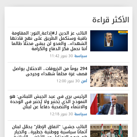
الأكثر قراءة
النائب عز الدين لـ#إذاعة_النور: المقاومة
باقية وستكمل الطريق على نهج قادتها
الشهداء.. والعدو لن يبقى محتلاً طالما
أننا نحمل فكرَ الدفاع والكرامة
سياسة
30 تموز 11:42
294 يوماً من الخروقات.. الاحتلال يواصل
قصف غزة مخلفاً شهداء وجرحى
أمن
30 تموز 12:00
الرئيس بري في عيد الجيش اللبناني: هو
النموذج الذي يَختبِر ولا يُختبر في الوحدة
والانتماء والتضحية دفاعاً عن لبنان
سياسة
30 تموز 12:18
النائب جشي: "اتفاق الإطار" يحمّل لبنان
أثمانًا سياسية ووطنية خطيرة.. والخيار