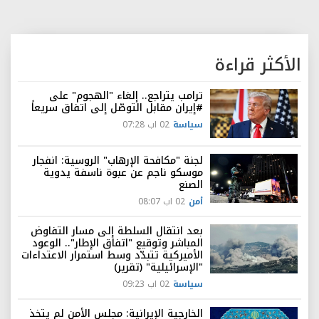
الأكثر قراءة
ترامب يتراجع.. إلغاء "الهجوم" على
#إيران مقابل التوصّل إلى اتفاق سريعاً
سياسة
02 اب 07:28
لجنة "مكافحة الإرهاب" الروسية: انفجار
موسكو ناجم عن عبوة ناسفة يدوية
الصنع
أمن
02 اب 08:07
بعد انتقال السلطة إلى مسار التفاوض
المباشر وتوقيع "اتفاق الإطار".. الوعود
الأميركية تتبدّد وسط استمرار الاعتداءات
"الإسرائيلية" (تقرير)
سياسة
02 اب 09:23
الخارجية الإيرانية: مجلس الأمن لم يتخذ