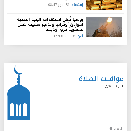
إقتصاد
31 تموز 08:47
روسيا تُعلن استهداف البنية التحتية
لموانئ أوكرانيا وتدمير سفينة شحن
عسكرية قرب أوديسا
أمن
31 تموز 09:08
مواقيت الصلاة
التاريخ الهجري
الإمساك