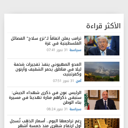
الأكثر قراءة
ترامب يعلن اتفاقاً لـ"نزع سلاح" الفصائل
الفلسطينية في غزة
سياسة
31 تموز 07:41
العدو الصهيوني ينفذ تفجيرات ضخمة
ليلا في مناطق يحمر الشقيف وأرنون
وكفرتبنيت
أمن
31 تموز 07:51
الرئيس عون في ذكرى شهداء الجيش:
ستبقى ذكراهم منارة تهدينا في مسيرة
بناء الوطن
سياسة
31 تموز 08:24
رغم تراجعها اليوم.. أسعار الذهب تُسجل
أول ارتفاع شهري منذ خمسة أشهر