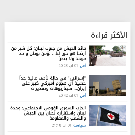
الأكثر قراءة
قائد الجيش من جنوب لبنان: كل شبر من
أرضنا هو حق لنا... نؤمن بوطن واحد
موحد ولا يتجزأ
أمن
01 اب 20:23
"إسرائيل" في حالة تأهب عالية جداً
خشية أي هجوم أميركي كبير على
إيران... سيناريوهات وتقديرات
أمن
01 اب 20:42
الحزب السوري القومي الاجتماعي: وحدة
لبنان واستقراره تُصان بين الجيش
والشعب والمقاومة
سياسة
01 اب 21:18