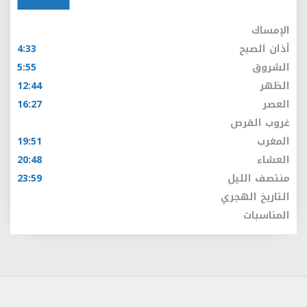
الإمساك
أذان الصبح
4:33
الشروق
5:55
الظهر
12:44
العصر
16:27
غروب القرص
المغرب
19:51
العشاء
20:48
منتصف الليل
23:59
التاريخ الهجري
المناسبات