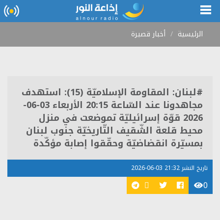
الرئيسية
أخبار قصيرة
#لبنان: المقاومة الإسلاميّة (15): استهدف
مجاهدونا عند السّاعة 20:15 الأربعاء 03-06-
2026‏ قوّة إسرائيليّة تموضعت في منزل
محيط قلعة الشّقيف التّاريخيّة جنوب لبنان
بمسيّرة انقضاضيّة وحقّقوا إصابة مؤكّدة
تاريخ النشر 21:32 03-06-2026
0