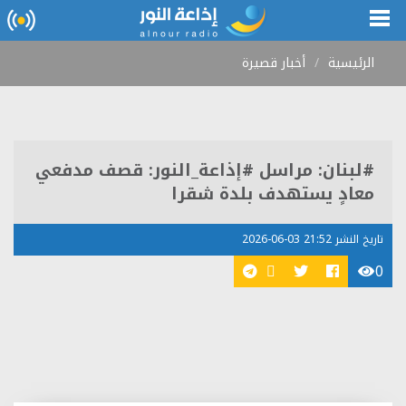
الرئيسية
أخبار قصيرة
#لبنان: مراسل #إذاعة_النور: قصف مدفعي
معادٍ يستهدف بلدة شقرا
تاريخ النشر 21:52 03-06-2026
0