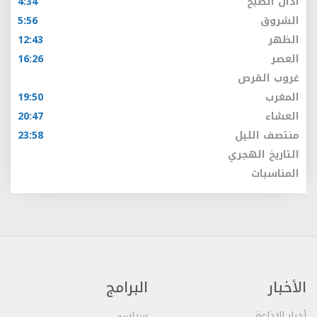
أذان الصبح
4:34
الشروق
5:56
الظهر
12:43
العصر
16:26
غروب القرص
المغرب
19:50
العشاء
20:47
منتصف الليل
23:58
التاريخ الهجري
المناسبات
الأخبار
البرامج
أخبار الإذاعة
سياسي