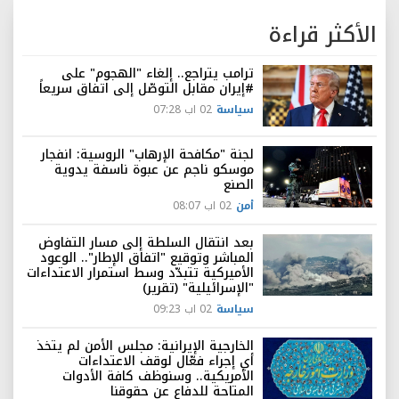
الأكثر قراءة
ترامب يتراجع.. إلغاء "الهجوم" على
#إيران مقابل التوصّل إلى اتفاق سريعاً
سياسة
02 اب 07:28
لجنة "مكافحة الإرهاب" الروسية: انفجار
موسكو ناجم عن عبوة ناسفة يدوية
الصنع
أمن
02 اب 08:07
بعد انتقال السلطة إلى مسار التفاوض
المباشر وتوقيع "اتفاق الإطار".. الوعود
الأميركية تتبدّد وسط استمرار الاعتداءات
"الإسرائيلية" (تقرير)
سياسة
02 اب 09:23
الخارجية الإيرانية: مجلس الأمن لم يتخذ
أي إجراء فعّال لوقف الاعتداءات
الأمريكية.. وسنوظف كافة الأدوات
المتاحة للدفاع عن حقوقنا