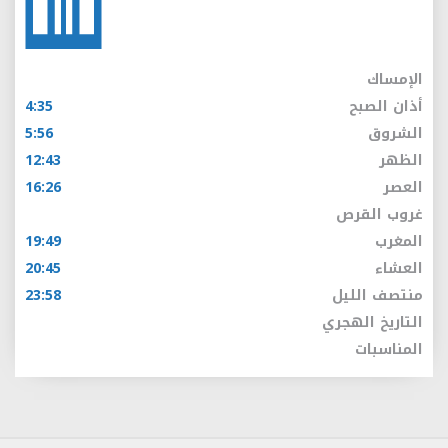
الإمساك
أذان الصبح
4:35
الشروق
5:56
الظهر
12:43
العصر
16:26
غروب القرص
المغرب
19:49
العشاء
20:45
منتصف الليل
23:58
التاريخ الهجري
المناسبات