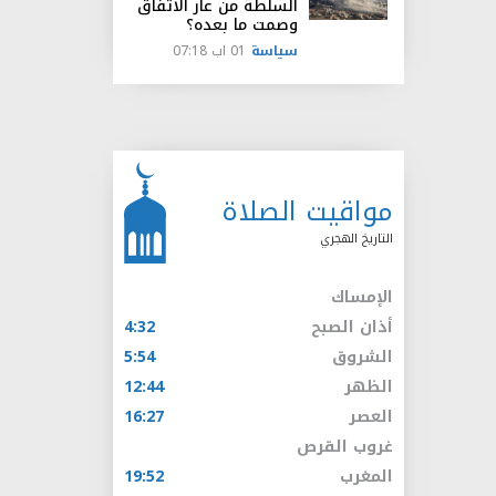
السلطة من عار الاتفاق
وصمت ما بعده؟
سياسة
01 اب 07:18
مواقيت الصلاة
التاريخ الهجري
الإمساك
أذان الصبح
4:32
الشروق
5:54
الظهر
12:44
العصر
16:27
غروب القرص
المغرب
19:52