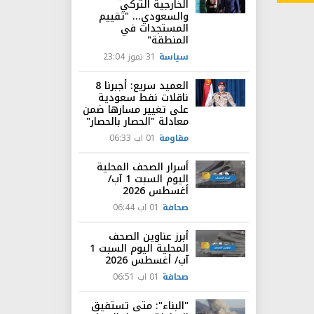
الخارجية التركي
والسعودي... "تقييم
المستجدات في
المنطقة"
سياسة
31 تموز 23:04
العميد سريع: أجبرنا 8
ناقلات نفط سعودية
على تغيير مسارها ضمن
معادلة "الحصار بالحصار"
مقاومة
01 اب 06:33
أسرار الصحف المحلية
اليوم السبت 1 آب/
أغسطس 2026
صحافة
01 اب 06:44
أبرز عناوين الصحف
المحلية اليوم السبت 1
آب/ أغسطس 2026
صحافة
01 اب 06:51
"البناء": متى تستفيق