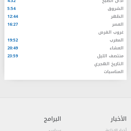
أذان الصبح
4:32
الشروق
5:54
الظهر
12:44
العصر
16:27
غروب القرص
المغرب
19:52
العشاء
20:49
منتصف الليل
23:59
التاريخ الهجري
المناسبات
الأخبار
البرامج
أخبار الإذاعة
سياسي