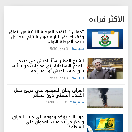
الأكثر قراءة
"حماس": تنفيذ المرحلة الثانية من اتفاق
وقف إطلاق النار مرهون بالتزام الاحتلال
ببنود المرحلة الأولى
سياسة
31 تموز 15:30
الشيخ القطان هنّأ الجيش في عيده..
"لعدم الاستجابة لأي محاولات من شأنها
شق صف الجيش أو تقسيمه"
سياسة
31 تموز 15:33
العراق يعلن السيطرة على حريق حقل
الأحدب النفطي دون خسائر
متفرقات
31 تموز 16:00
حزب الله يؤكد وقوفه إلى جانب العراق
ويحذر من تداعيات العدوان على
المنطقة