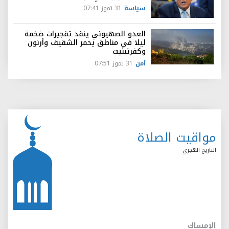
سياسة
31 تموز 07:41
العدو الصهيوني ينفذ تفجيرات ضخمة
ليلا في مناطق يحمر الشقيف وأرنون
وكفرتبنيت
أمن
31 تموز 07:51
مواقيت الصلاة
التاريخ الهجري
الإمساك