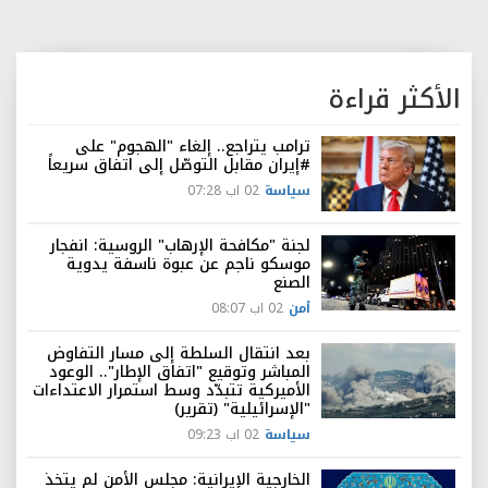
الأكثر قراءة
ترامب يتراجع.. إلغاء "الهجوم" على
#إيران مقابل التوصّل إلى اتفاق سريعاً
سياسة
02 اب 07:28
لجنة "مكافحة الإرهاب" الروسية: انفجار
موسكو ناجم عن عبوة ناسفة يدوية
الصنع
أمن
02 اب 08:07
بعد انتقال السلطة إلى مسار التفاوض
المباشر وتوقيع "اتفاق الإطار".. الوعود
الأميركية تتبدّد وسط استمرار الاعتداءات
"الإسرائيلية" (تقرير)
سياسة
02 اب 09:23
الخارجية الإيرانية: مجلس الأمن لم يتخذ