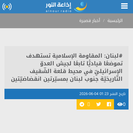
الرئيسية
أخبار قصيرة
#لبنان: المقاومة الإسلامية تستهدف
تموضعًا قياديًّا تابعًا لجيش العدوّ
الإسرائيليّ في محيط قلعة الشّقيف
التّاريخيّة جنوب لبنان بمسيّرتين انقضاضيّتين
تاريخ النشر 01:23 04-06-2026
0