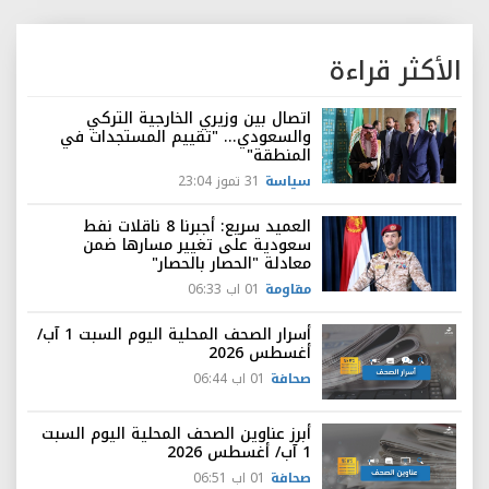
الأكثر قراءة
اتصال بين وزيري الخارجية التركي
والسعودي... "تقييم المستجدات في
المنطقة"
سياسة
31 تموز 23:04
العميد سريع: أجبرنا 8 ناقلات نفط
سعودية على تغيير مسارها ضمن
معادلة "الحصار بالحصار"
مقاومة
01 اب 06:33
أسرار الصحف المحلية اليوم السبت 1 آب/
أغسطس 2026
صحافة
01 اب 06:44
أبرز عناوين الصحف المحلية اليوم السبت
1 آب/ أغسطس 2026
صحافة
01 اب 06:51